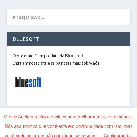
BLUESOFT
Bluesoft
O Acelerato é um produto da
.
Entre em nosso site e saiba nossa mais sobre nós.
O blog Acelerato utiliza cookies para melhorar a sua experiência.
Nós assumimos que você está em conformidade com isto, mas
Desenhado por
| Alimentado por
Elegant Themes
você pode optar por não participar, se desejar.
Configurações