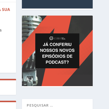
A SUA
s