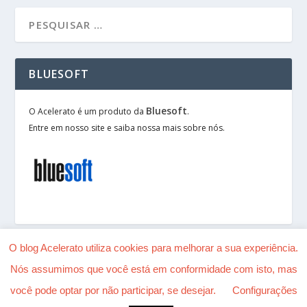
BLUESOFT
Bluesoft
O Acelerato é um produto da
.
Entre em nosso site e saiba nossa mais sobre nós.
O blog Acelerato utiliza cookies para melhorar a sua experiência.
Nós assumimos que você está em conformidade com isto, mas
Desenhado por
| Alimentado por
Elegant Themes
você pode optar por não participar, se desejar.
Configurações
WordPress