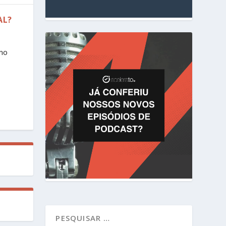
AL?
mo