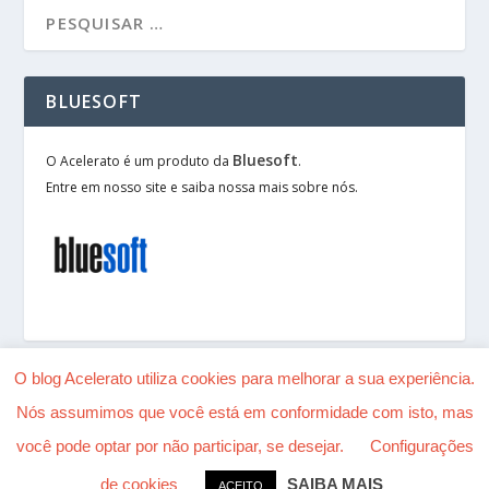
BLUESOFT
Bluesoft
O Acelerato é um produto da
.
Entre em nosso site e saiba nossa mais sobre nós.
O blog Acelerato utiliza cookies para melhorar a sua experiência.
Nós assumimos que você está em conformidade com isto, mas
Desenhado por
| Alimentado por
Elegant Themes
você pode optar por não participar, se desejar.
Configurações
WordPress
de cookies
SAIBA MAIS
ACEITO