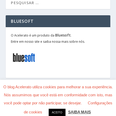
BLUESOFT
Bluesoft
O Acelerato é um produto da
.
Entre em nosso site e saiba nossa mais sobre nós.
O blog Acelerato utiliza cookies para melhorar a sua experiência.
Nós assumimos que você está em conformidade com isto, mas
Desenhado por
| Alimentado por
Elegant Themes
você pode optar por não participar, se desejar.
Configurações
WordPress
de cookies
SAIBA MAIS
ACEITO