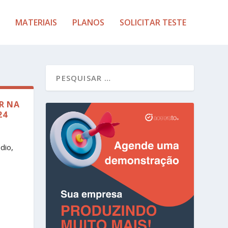
MATERIAIS
PLANOS
SOLICITAR TESTE
R NA
24
dio,