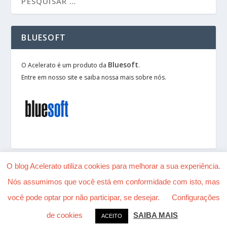
BLUESOFT
Bluesoft
O Acelerato é um produto da
.
Entre em nosso site e saiba nossa mais sobre nós.
O blog Acelerato utiliza cookies para melhorar a sua experiência.
Nós assumimos que você está em conformidade com isto, mas
Desenhado por
| Alimentado por
Elegant Themes
você pode optar por não participar, se desejar.
Configurações
WordPress
de cookies
SAIBA MAIS
ACEITO