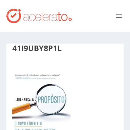
41I9UBY8P1L