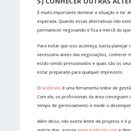
5) CONHECER OUTRAS ALTE
É muito importante dominar a situação e ter a
esperada. Quando essas alternativas não exi
permanecer negociando e fica a mercê do que 
Para evitar que isso aconteça, basta planejar
necessário antes das negociações, conhecer ma
estão sendo pressionados e quais são os seus 
estar preparado para qualquer imprevisto.
O
Acelerato
é uma ferramenta online de gestão
Com ela, os profissionais da área conseguem 
tempo de gerenciamento e medir o desempen
Além disso, não existe limite de projetos e é 
quinze dias, acesse
www.acelerato.com
e desc