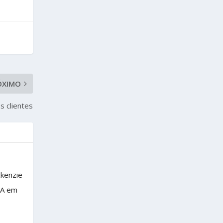
ÓXIMO
s clientes
ckenzie
BA em