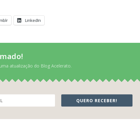
mblr
LinkedIn
rmado!
uma atualização do Blog Acelerato.
QUERO RECEBER!