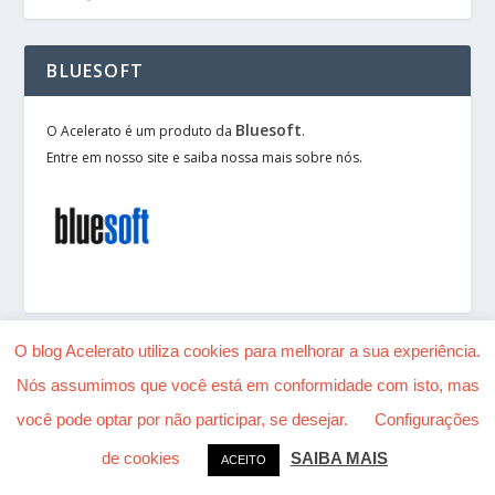
BLUESOFT
Bluesoft
O Acelerato é um produto da
.
Entre em nosso site e saiba nossa mais sobre nós.
O blog Acelerato utiliza cookies para melhorar a sua experiência.
Nós assumimos que você está em conformidade com isto, mas
Desenhado por
| Alimentado por
Elegant Themes
você pode optar por não participar, se desejar.
Configurações
WordPress
de cookies
SAIBA MAIS
ACEITO