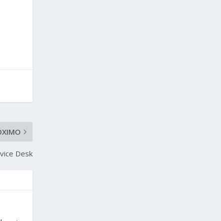
ÓXIMO
rvice Desk