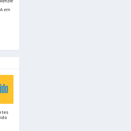
ckenzie
BA em
ntes
pido