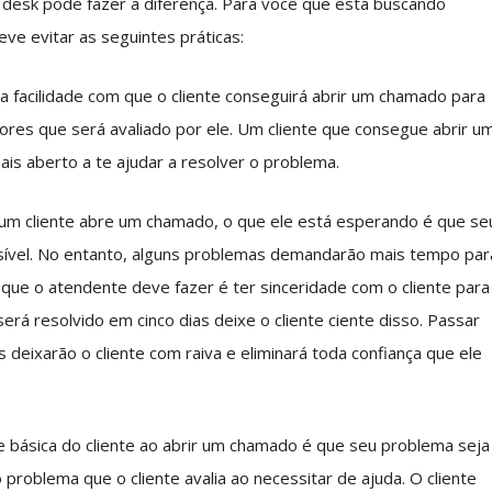
desk pode fazer a diferença. Para você que está buscando
ve evitar as seguintes práticas:
a facilidade com que o cliente conseguirá abrir um chamado para
ores que será avaliado por ele. Um cliente que consegue abrir u
is aberto a te ajudar a resolver o problema.
m cliente abre um chamado, o que ele está esperando é que se
ível. No entanto, alguns problemas demandarão mais tempo par
que o atendente deve fazer é ter sinceridade com o cliente para
rá resolvido em cinco dias deixe o cliente ciente disso. Passar
eixarão o cliente com raiva e eliminará toda confiança que ele
 básica do cliente ao abrir um chamado é que seu problema seja
problema que o cliente avalia ao necessitar de ajuda. O cliente