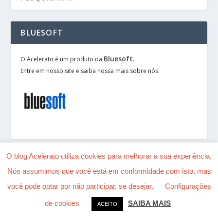
BLUESOFT
Bluesoft
O Acelerato é um produto da
.
Entre em nosso site e saiba nossa mais sobre nós.
O blog Acelerato utiliza cookies para melhorar a sua experiência.
Nós assumimos que você está em conformidade com isto, mas
Desenhado por
| Alimentado por
Elegant Themes
você pode optar por não participar, se desejar.
Configurações
WordPress
de cookies
SAIBA MAIS
ACEITO