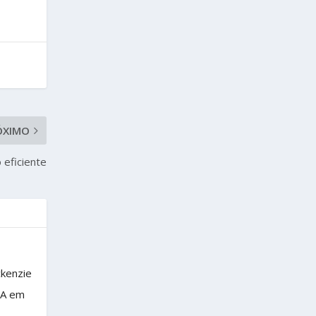
ÓXIMO
 eficiente
ckenzie
BA em