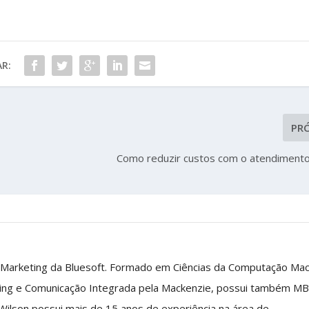
R:
PR
Como reduzir custos com o atendimento
 Marketing da Bluesoft. Formado em Ciências da Computação Ma
ing e Comunicação Integrada pela Mackenzie, possui também M
 Wilson possui mais de 15 anos de experiência na área de