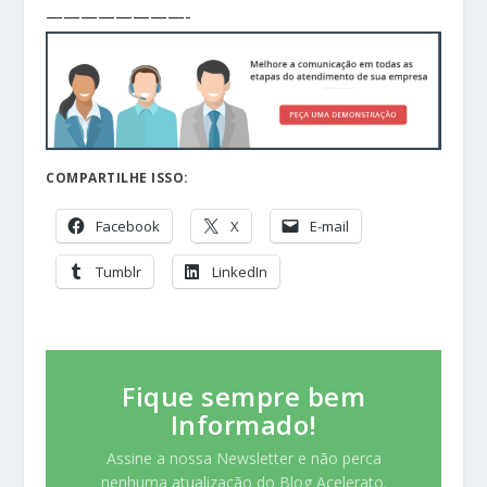
————————-
COMPARTILHE ISSO:
Facebook
X
E-mail
Tumblr
LinkedIn
Fique sempre bem
Informado!
Assine a nossa Newsletter e não perca
nenhuma atualização do Blog Acelerato.