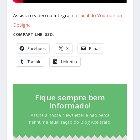
Assista o vídeo na Integra,
no canal do Youtube da
Designa
:
COMPARTILHE ISSO:
Facebook
X
E-mail
Tumblr
LinkedIn
Fique sempre bem
Informado!
Assine a nossa Newsletter e não perca
nenhuma atualização do Blog Acelerato.