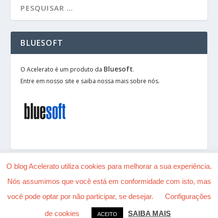
BLUESOFT
Bluesoft
O Acelerato é um produto da
.
Entre em nosso site e saiba nossa mais sobre nós.
O blog Acelerato utiliza cookies para melhorar a sua experiência.
Nós assumimos que você está em conformidade com isto, mas
Desenhado por
| Alimentado por
Elegant Themes
você pode optar por não participar, se desejar.
Configurações
WordPress
de cookies
SAIBA MAIS
ACEITO