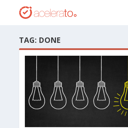
TAG:
DONE