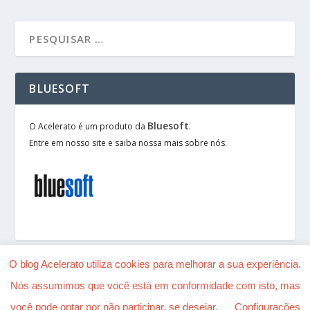
BLUESOFT
Bluesoft
O Acelerato é um produto da
.
Entre em nosso site e saiba nossa mais sobre nós.
O blog Acelerato utiliza cookies para melhorar a sua experiência.
Nós assumimos que você está em conformidade com isto, mas
Desenhado por
| Alimentado por
Elegant Themes
você pode optar por não participar, se desejar.
Configurações