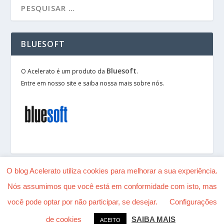
BLUESOFT
Bluesoft
O Acelerato é um produto da
.
Entre em nosso site e saiba nossa mais sobre nós.
O blog Acelerato utiliza cookies para melhorar a sua experiência.
Nós assumimos que você está em conformidade com isto, mas
Desenhado por
| Alimentado por
Elegant Themes
você pode optar por não participar, se desejar.
Configurações
WordPress
de cookies
SAIBA MAIS
ACEITO