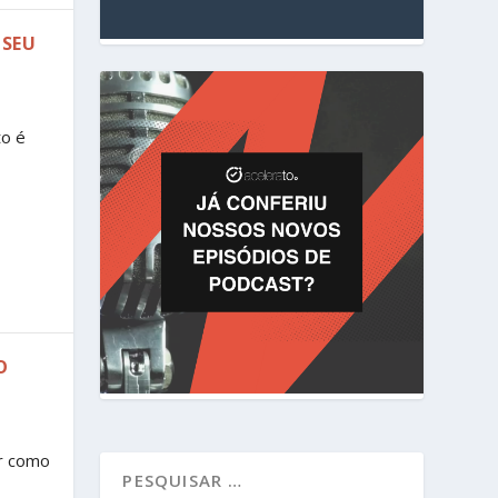
 SEU
to é
O
er como