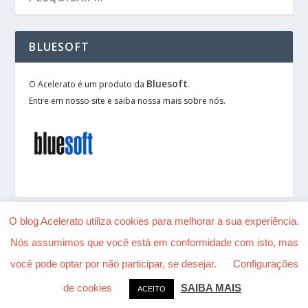
BLUESOFT
Bluesoft
O Acelerato é um produto da
.
Entre em nosso site e saiba nossa mais sobre nós.
O blog Acelerato utiliza cookies para melhorar a sua experiência.
Nós assumimos que você está em conformidade com isto, mas
Desenhado por
| Alimentado por
Elegant Themes
você pode optar por não participar, se desejar.
Configurações
WordPress
de cookies
SAIBA MAIS
ACEITO