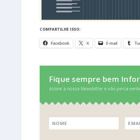
COMPARTILHE ISSO:
Facebook
X
E-mail
Tu
Fique sempre bem Info
Assine a nossa Newsletter e não perca nenh