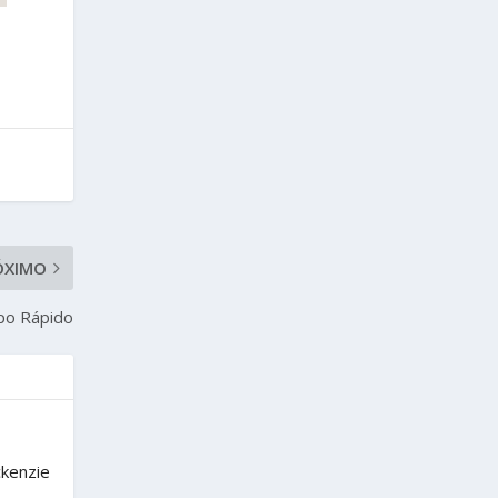
ÓXIMO
apo Rápido
ckenzie