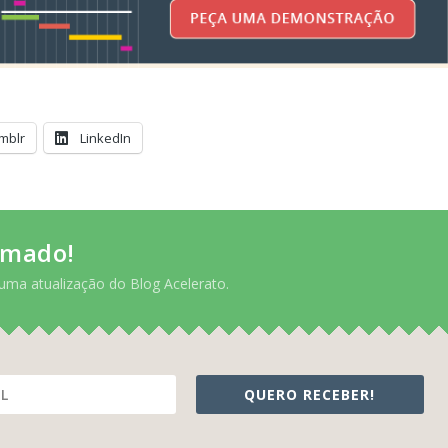
mblr
LinkedIn
rmado!
uma atualização do Blog Acelerato.
QUERO RECEBER!