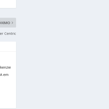
ÓXIMO
r Centric
ckenzie
BA em