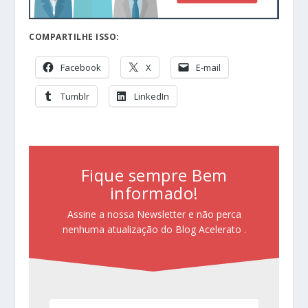
COMPARTILHE ISSO:
Facebook
X
E-mail
Tumblr
LinkedIn
Fique sempre Bem
informado!
Assine a nossa Newsletter e não perca
nenhuma atualização do Blog Acelerato .