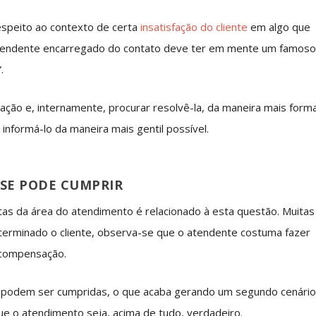
espeito ao contexto de certa
insatisfação do cliente
em algo que
 atendente encarregado do contato deve ter em mente um famos
.
ção e, internamente, procurar resolvê-la, da maneira mais forma
 informá-lo da maneira mais gentil possível.
SE PODE CUMPRIR
as da área do atendimento é relacionado à esta questão. Muitas
eterminado o cliente, observa-se que o atendente costuma fazer
 compensação.
podem ser cumpridas, o que acaba gerando um segundo cenári
 que o atendimento seja, acima de tudo, verdadeiro.