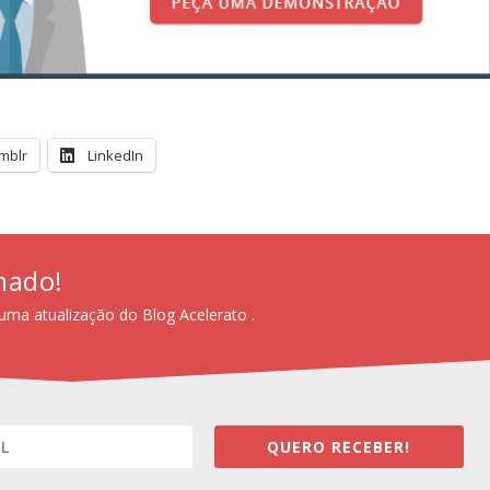
mblr
LinkedIn
mado!
uma atualização do Blog Acelerato .
QUERO RECEBER!