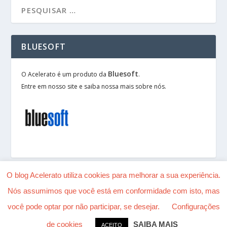
BLUESOFT
Bluesoft
O Acelerato é um produto da
.
Entre em nosso site e saiba nossa mais sobre nós.
O blog Acelerato utiliza cookies para melhorar a sua experiência.
Nós assumimos que você está em conformidade com isto, mas
Desenhado por
| Alimentado por
Elegant Themes
você pode optar por não participar, se desejar.
Configurações
WordPress
de cookies
SAIBA MAIS
ACEITO