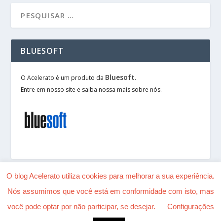
BLUESOFT
Bluesoft
O Acelerato é um produto da
.
Entre em nosso site e saiba nossa mais sobre nós.
O blog Acelerato utiliza cookies para melhorar a sua experiência.
Nós assumimos que você está em conformidade com isto, mas
Desenhado por
| Alimentado por
Elegant Themes
você pode optar por não participar, se desejar.
Configurações
WordPress