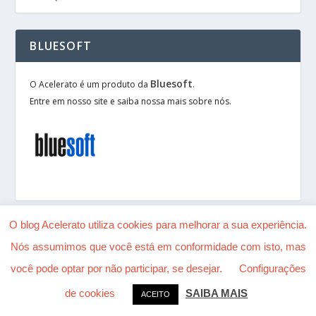
BLUESOFT
Bluesoft
O Acelerato é um produto da
.
Entre em nosso site e saiba nossa mais sobre nós.
O blog Acelerato utiliza cookies para melhorar a sua experiência.
Nós assumimos que você está em conformidade com isto, mas
Desenhado por
| Alimentado por
Elegant Themes
você pode optar por não participar, se desejar.
Configurações
WordPress
de cookies
SAIBA MAIS
ACEITO