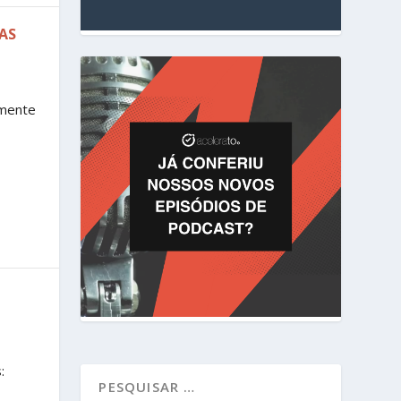
AS
umente
: