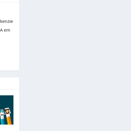
ckenzie
BA em