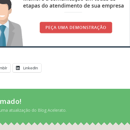
mblr
LinkedIn
rmado!
uma atualização do Blog Acelerato.