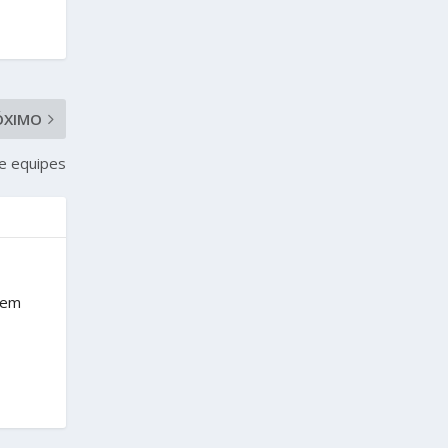
ÓXIMO
de equipes
rem