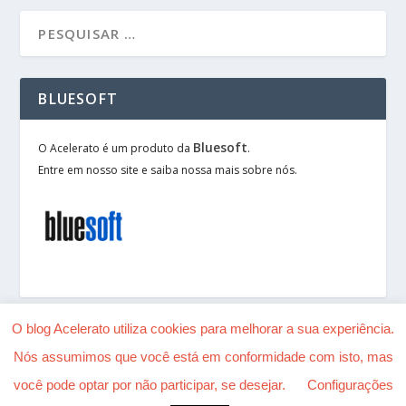
BLUESOFT
Bluesoft
O Acelerato é um produto da
.
Entre em nosso site e saiba nossa mais sobre nós.
O blog Acelerato utiliza cookies para melhorar a sua experiência.
Nós assumimos que você está em conformidade com isto, mas
Desenhado por
| Alimentado por
Elegant Themes
você pode optar por não participar, se desejar.
Configurações
WordPress