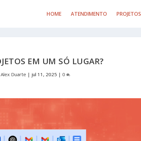
HOME
ATENDIMENTO
PROJETOS
OJETOS EM UM SÓ LUGAR?
r
Alex Duarte
|
jul 11, 2025
|
0