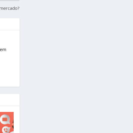
rmercado?
rem