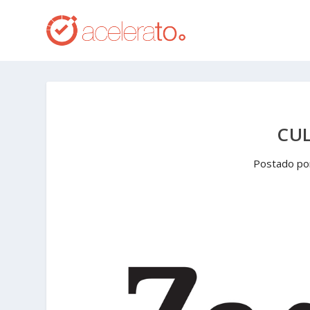
CU
Postado p