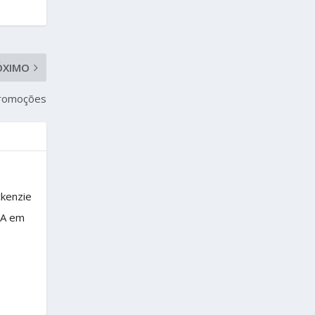
ÓXIMO
Promoções
ckenzie
BA em