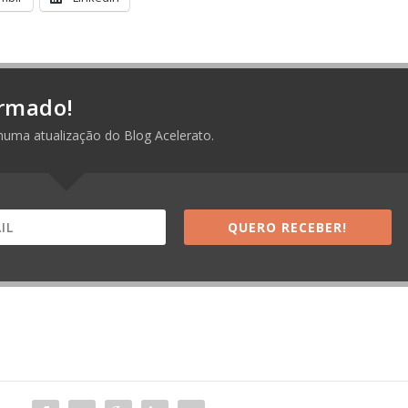
rmado!
huma atualização do Blog Acelerato.
QUERO RECEBER!