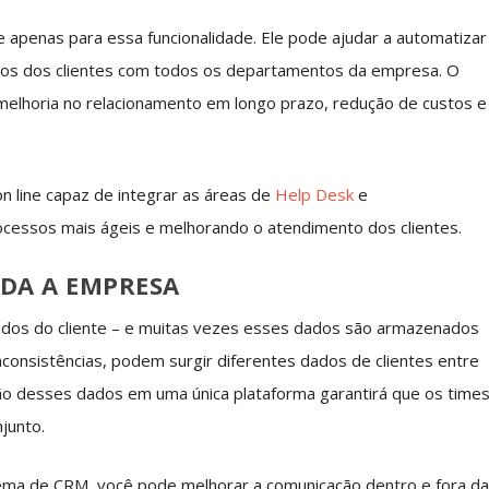
 apenas para essa funcionalidade. Ele pode ajudar a automatizar
dos dos clientes com todos os departamentos da empresa. O
, melhoria no relacionamento em longo prazo, redução de custos e
 line capaz de integrar as áreas de
Help Desk
e
essos mais ágeis e melhorando o atendimento dos clientes.
DA A EMPRESA
dos do cliente – e muitas vezes esses dados são armazenados
nconsistências, podem surgir diferentes dados de clientes entre
ção desses dados em uma única plataforma garantirá que os time
junto.
tema de CRM, você pode melhorar a comunicação dentro e fora d