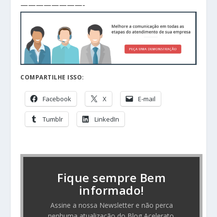
————————-
COMPARTILHE ISSO:
Facebook
X
E-mail
Tumblr
LinkedIn
Fique sempre Bem
informado!
Assine a nossa Newsletter e não perca
nenhuma atualização do Blog Acelerato.