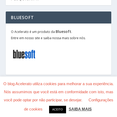
BLUESOFT
Bluesoft
O Acelerato é um produto da
.
Entre em nosso site e saiba nossa mais sobre nós.
O blog Acelerato utiliza cookies para melhorar a sua experiência.
Nós assumimos que você está em conformidade com isto, mas
Desenhado por
| Alimentado por
Elegant Themes
você pode optar por não participar, se desejar.
Configurações
WordPress
de cookies
SAIBA MAIS
ACEITO