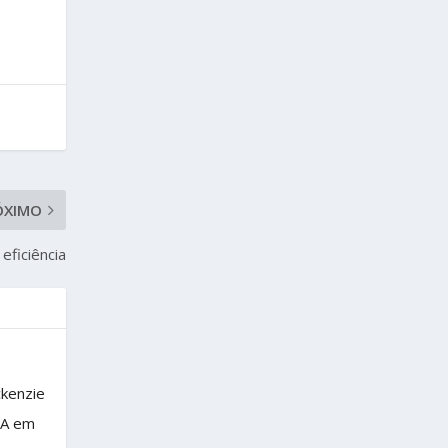
ÓXIMO
eficiência
ckenzie
BA em