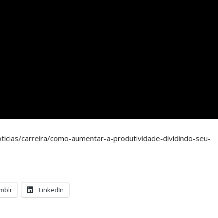
ticias/carreira/como-aumentar-a-produtividade-dividindo-seu-
mblr
LinkedIn