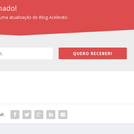
mado!
uma atualização do Blog Acelerato .
QUERO RECEBER!
R: