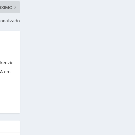
ÓXIMO
onalizado
ckenzie
BA em