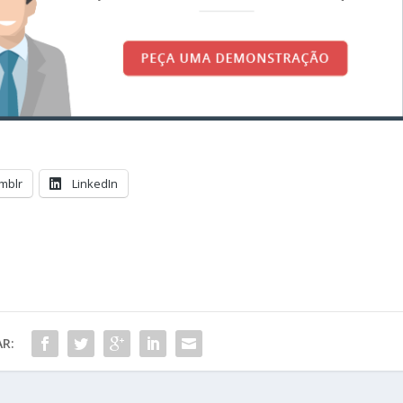
mblr
LinkedIn
R: