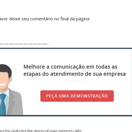
vor deixe seu comentário no final da página.
——————————-
ips-for-reducing-the-stress-of-user-support-calls/