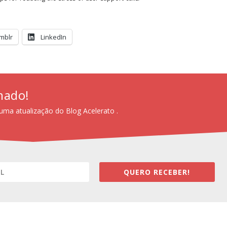
mblr
LinkedIn
mado!
uma atualização do Blog Acelerato .
QUERO RECEBER!