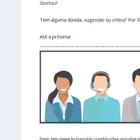
Gostou?
Tem alguma dúvida, sugestão ou critica? Por fa
Até a próxima!
————————————————————
fonte: http://www.techrepublic.com/blog/five-apps/five-t