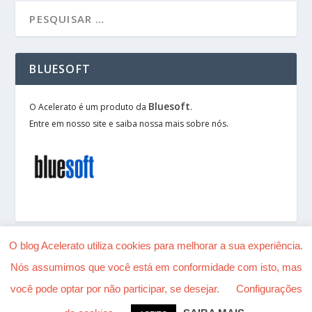
BLUESOFT
Bluesoft
O Acelerato é um produto da
.
Entre em nosso site e saiba nossa mais sobre nós.
O blog Acelerato utiliza cookies para melhorar a sua experiência.
Nós assumimos que você está em conformidade com isto, mas
Desenhado por
| Alimentado por
Elegant Themes
você pode optar por não participar, se desejar.
Configurações
WordPress