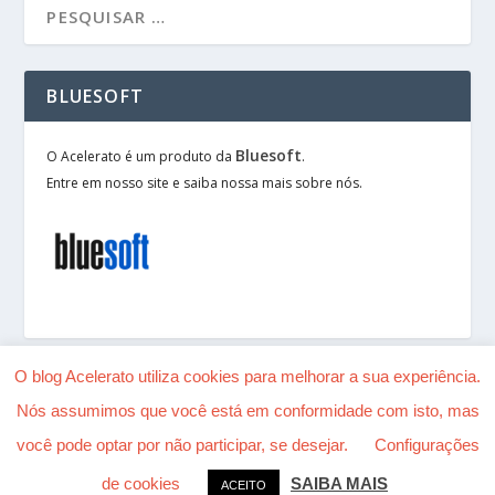
BLUESOFT
Bluesoft
O Acelerato é um produto da
.
Entre em nosso site e saiba nossa mais sobre nós.
O blog Acelerato utiliza cookies para melhorar a sua experiência.
Nós assumimos que você está em conformidade com isto, mas
Desenhado por
| Alimentado por
Elegant Themes
você pode optar por não participar, se desejar.
Configurações
WordPress
de cookies
SAIBA MAIS
ACEITO