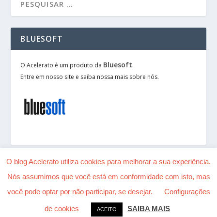
BLUESOFT
Bluesoft
O Acelerato é um produto da
.
Entre em nosso site e saiba nossa mais sobre nós.
O blog Acelerato utiliza cookies para melhorar a sua experiência.
Nós assumimos que você está em conformidade com isto, mas
Desenhado por
| Alimentado por
Elegant Themes
você pode optar por não participar, se desejar.
Configurações
WordPress
de cookies
SAIBA MAIS
ACEITO