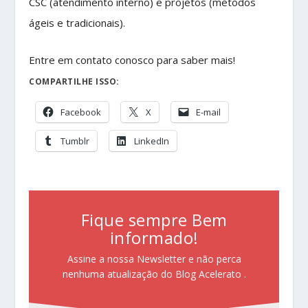
CSC (atendimento interno) e projetos (métodos
ágeis e tradicionais).
Entre em contato conosco para saber mais!
COMPARTILHE ISSO:
Facebook
X
E-mail
Tumblr
LinkedIn
Fique sempre Bem
informado!
Assine a nossa Newsletter e não perca
nenhuma atualização do Blog Acelerato .