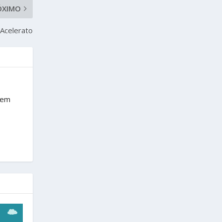
ÓXIMO
 Acelerato
rem