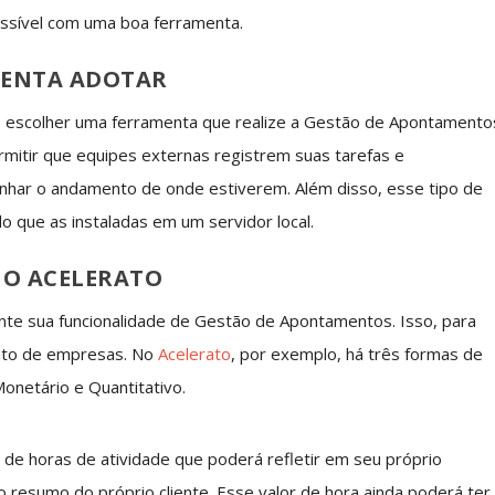
possível com uma boa ferramenta.
MENTA ADOTAR
o escolher uma ferramenta que realize a Gestão de Apontamento
rmitir que equipes externas registrem suas tarefas e
har o andamento de onde estiverem. Além disso, esse tipo de
 que as instaladas em um servidor local.
 O ACELERATO
nte sua funcionalidade de Gestão de Apontamentos. Isso, para
ento de empresas. No
Acelerato
, por exemplo, há três formas de
onetário e Quantitativo.
r de horas de atividade que poderá refletir em seu próprio
 resumo do próprio cliente. Esse valor de hora ainda poderá ter