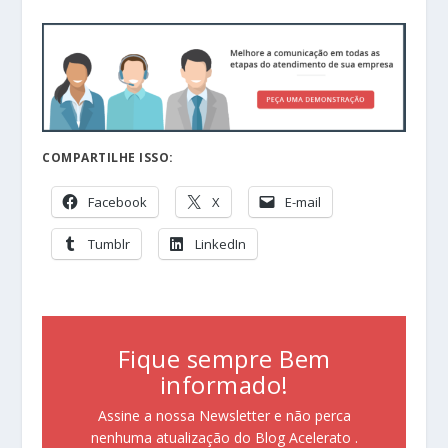
COMPARTILHE ISSO:
Facebook
X
E-mail
Tumblr
LinkedIn
Fique sempre Bem
informado!
Assine a nossa Newsletter e não perca
nenhuma atualização do Blog Acelerato .