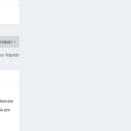
ÓXIMO
po Rápido
ckenzie
BA em