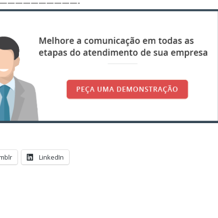
——————————-
mblr
LinkedIn